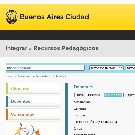
Integrar
»
Recursos Pedagógicos
Inicio
>
Docentes
>
Secundario
>
Biología
Docentes
Alumnos
|
|
|
|
Inicial
Primario
Secundario
Especi
Docentes
Matemática
Lenguas
Comunidad
Historia
Formación ética y ciudadanía
Otros